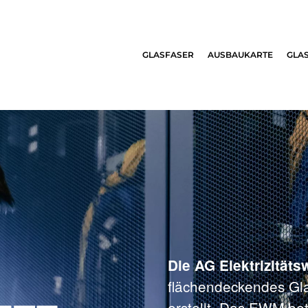
GLASFASER
AUSBAUKARTE
GLA
Die AG Elektrizitäts
flächendeckendes Gla
erstellt. Das EWM bet