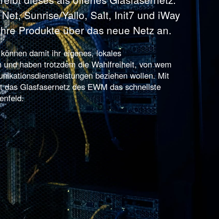
Net, Sunrise/Yallo, Salt, Init7 und iWay
 ihre Produkte über das neue Netz an.
önnen damit ihr eigenes, lokales
 und haben trotzdem die Wahlfreiheit, von wem
nikationsdienstleistungen beziehen wollen. Mit
ist das Glasfasernetz des EWM das schnellste
enfeld.