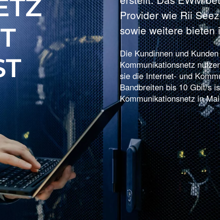
ETZ
Provider wie Rii Seez 
DT
sowie weitere bieten
Die Kundinnen und Kunden k
ST
Kommunikationsnetz nutzen
sie die Internet- und Kommu
Bandbreiten bis 10 Gbit/s 
Kommunikationsnetz in Mai