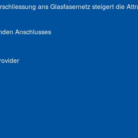
rschliessung ans Glasfasernetz steigert die Attra
nden Anschlusses
rovider