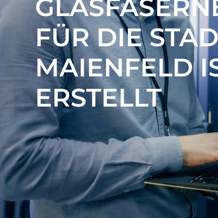
GLASFASERN
FÜR DIE STA
MAIENFELD I
ERSTELLT