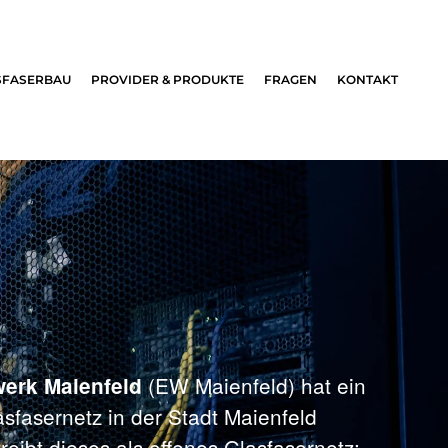
SFASERBAU
PROVIDER & PRODUKTE
FRAGEN
KONTAKT
(EW Maienfeld) hat ein
werk Maienfeld
sfasernetz in der Stadt Maienfeld
reibt dieses als offenes Glasfasernetz: